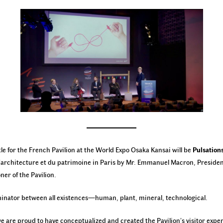
tle for the French Pavilion at the World Expo Osaka Kansai will be
Pulsation
 l’architecture et du patrimoine in Paris by Mr. Emmanuel Macron, Presiden
er of the Pavilion.
nator between all existences—human, plant, mineral, technological.
e are proud to have conceptualized and created the Pavilion’s visitor expe