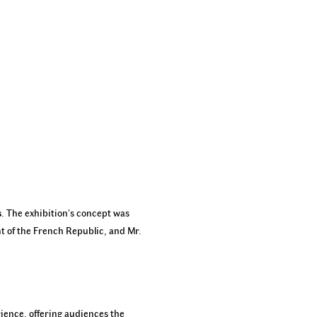
s
. The exhibition’s concept was
t of the French Republic, and Mr.
rience, offering audiences the