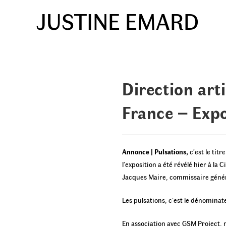
Skip
JUSTINE EMARD
to
content
Direction arti
France – Exp
Annonce | Pulsations,
c’est le tit
l’exposition a été révélé hier à l
Jacques Maire, commissaire généra
Les pulsations, c’est le dénomin
En association avec GSM Project, n