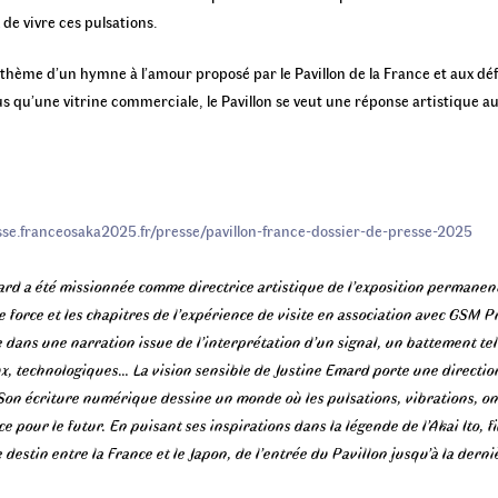
 de vivre ces pulsations.
thème d’un hymne à l’amour proposé par le Pavillon de la France et aux dé
lus qu’une vitrine commerciale, le Pavillon se veut une réponse artistique a
sse.franceosaka2025.fr/presse/pavillon-france-dossier-de-presse-2025
mard a été missionnée comme directrice artistique de l’exposition permanent
e force et les chapitres de l’expérience de visite en association avec GSM P
ge dans une narration issue de l’interprétation d’un signal, un battement 
x, technologiques… La vision sensible de Justine Emard porte une directi
. Son écriture numérique dessine un monde où les pulsations, vibrations, o
e pour le futur. En puisant ses inspirations dans la légende de l’Akai Ito, 
le destin entre la France et le Japon, de l’entrée du Pavillon jusqu’à la dern