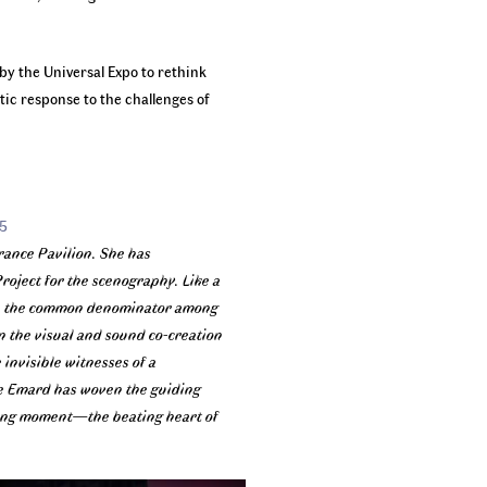
by the Universal Expo to rethink
ic response to the challenges of
25
France Pavilion. She has
roject for the scenography. Like a
eat, the common denominator among
in the visual and sound co-creation
 invisible witnesses of a
ine Emard has woven the guiding
oaring moment—the beating heart of