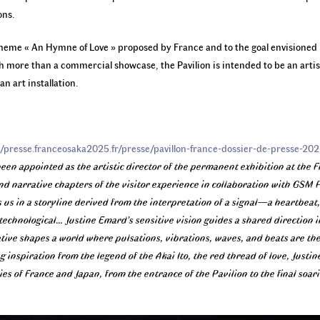
ons.
theme « An Hymne of Love » proposed by France and to the goal envisioned 
 more than a commercial showcase, the Pavilion is intended to be an artist
an art installation.
//presse.franceosaka2025.fr/presse/pavillon-france-dossier-de-presse-20
been appointed as the artistic director of the permanent exhibition at the 
d narrative chapters of the visitor experience in collaboration with GSM P
s us in a storyline derived from the interpretation of a signal—a heartb
 technological… Justine Emard’s sensitive vision guides a shared direction 
rative shapes a world where pulsations, vibrations, waves, and beats are the
g inspiration from the legend of the Akai Ito, the red thread of love, Just
nies of France and Japan, from the entrance of the Pavilion to the final s