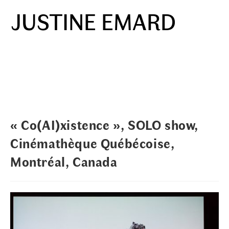
Skip
JUSTINE EMARD
to
Menu
content
« Co(AI)xistence », SOLO show,
Cinémathèque Québécoise,
Montréal, Canada